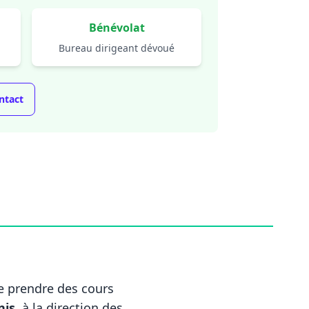
Bénévolat
Bureau dirigeant dévoué
ntact
de prendre des cours
nis
, à la direction des