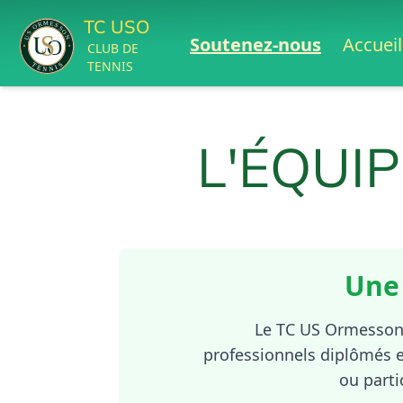
TC USO
Soutenez-nous
Accueil
CLUB DE
TENNIS
L'ÉQUI
Une 
Le TC US Ormesson 
professionnels diplômés e
ou parti