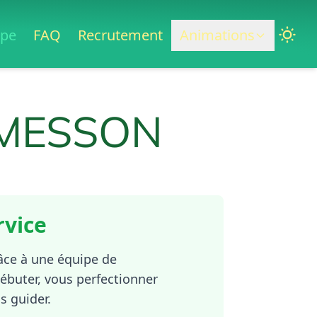
ipe
FAQ
Recrutement
Animations
RMESSON
rvice
âce à une équipe de
ébuter, vous perfectionner
s guider.